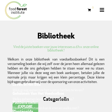
0
Bibliotheek
Vind de juiste boeken voor jouw interesses a.d.h.v. onze online
bibliotheek !
Welkom in onze bibliotheek van voedselbosboeken! Dit is een
verzameling boeken die wij zelf over de jaren heen allemaal gelezen
hebben en die ons geholpen hebben te staan waar we nu staan.
Wanneer jullie via deze weg een boek aankopen, betalen jullie de
normale prijs maar krijgen wij een klein percentage. Deze kleine
bijdragen gebruiken wij voor de sponsoring van onze activiteiten.
Leven In Het Bos
Wil jij graag weten hoe het is om in het bos te leven?
Geheimen Van Het Voedselbos
Categorieën
Welke geheimen leven er in het voedselbos?
Paddenstoelen
EXPLORE
Welke paddenstoelen kan ik eten en welke niet?
Plantengids