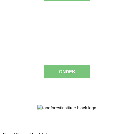
Opleidingen
Leer meer over voedselbossen via onze
cursussen.
ONDEK